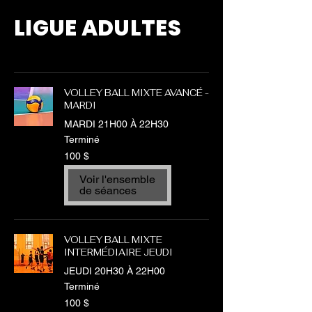
LIGUE ADULTES
VOLLEY BALL MIXTE AVANCÉ -
MARDI
MARDI 21H00 À 22H30
Terminé
100 dollars
100 $
canadiens
Voir l'ensemble
de séances
VOLLEY BALL MIXTE
INTERMÉDIAIRE JEUDI
JEUDI 20H30 À 22H00
Terminé
100 dollars
100 $
canadiens