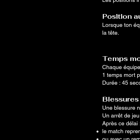
Position a
Lorsque ton éq
la tête.
Temps mo
Chaque équipe 
1 temps mort p
Durée : 45 se
Blessures
Une blessure n
Un arrêt de je
Après ce délai 
le match repre
ou avec un re