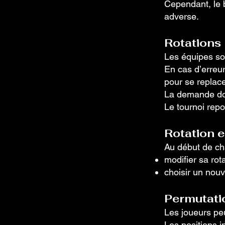
Cependant, le b
adverse.
Rotations
Les équipes so
En cas d’erreu
pour se replace
La demande doit 
Le tournoi repo
Rotation e
Au début de ch
modifier sa rot
choisir un nouv
Permutati
Les joueurs peu
Les positions i